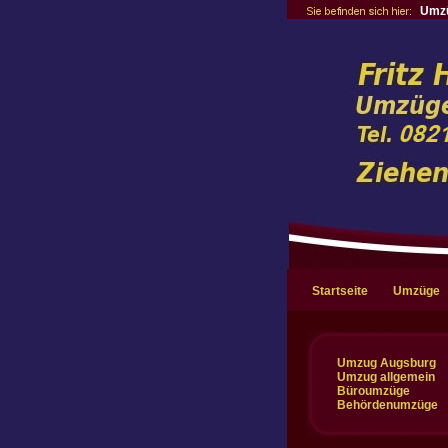
Umz
Startseite
Umzüge
Umzug Augsburg
Umzug allgemein
Büroumzüge
Behördenumzüge