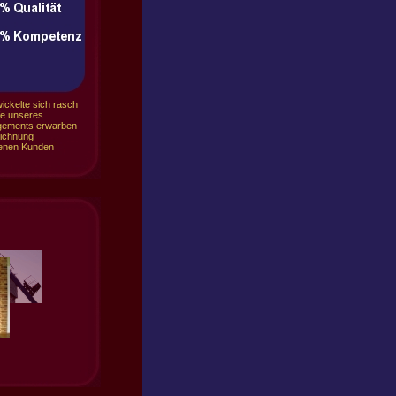
ickelte sich rasch
fe unseres
agements erwarben
eichnung
denen Kunden